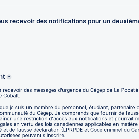
us recevoir des notifications pour un deuxiè
nt
*
 recevoir des messages d’urgence du Cégep de La Pocatièr
l’entremise de Cobalt. 
que je suis un membre du personnel, étudiant, partenaire
 communauté du Cégep. Je comprends que fournir de fausse
aîner une restriction d'accès aux notifications et pourrait m
gales en vertu des lois canadiennes applicables en matière 
té et de fausse déclaration (LPRPDE et Code criminel du Can
torisées peuvent s'inscrire.