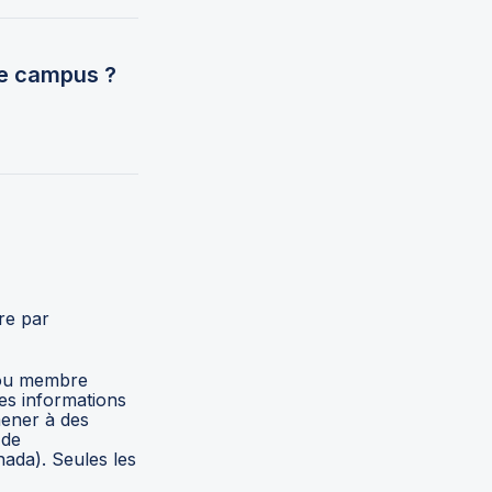
me campus ?
e par 
 ou membre 
s informations 
ener à des 
de 
ada). Seules les 