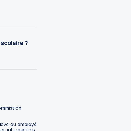
 scolaire ?
ommission 
élève ou employé 
es informations 