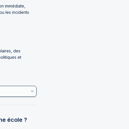
on immédiate, 
 les incidents 
laires, des 
itiques et 
me école ?