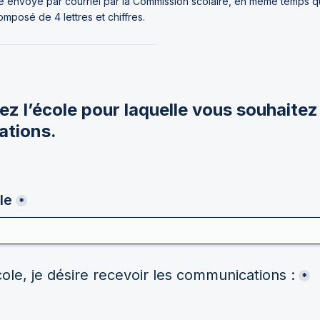
 envoyé par courriel par la Commission scolaire, en même temps que
composé de 4 lettres et chiffres.
z l’école pour laquelle vous souhaitez 
ations.
le
*
ole, je désire recevoir les communications :
*